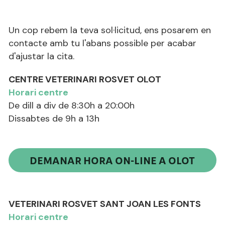
Programa d'adopció Rosvet
Un cop rebem la teva sol·licitud, ens posarem en 
Perruqueria i estètica
contacte amb tu l'abans possible per acabar 
d'ajustar la cita. 
CENTRE VETERINARI ROSVET OLOT
Horari centre
De dill a div de 8:30h a 20:00h
Dissabtes de 9h a 13h
DEMANAR HORA ON-LINE A OLOT
VETERINARI ROSVET SANT JOAN LES FONTS
Horari centre