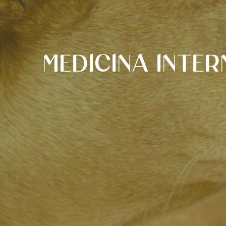
MEDICINA INTER